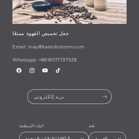
جعل تحميص القهوة ممتعًا
Email: may@kaleidostorm.com
Whatsapp: +8618071737528
تيك
يوتيوب
انستجرام
فيسبوك
توك
بريد إلكتروني
لغة
البلد/المنطقة
العربية
الولايات المتحدة | USD $